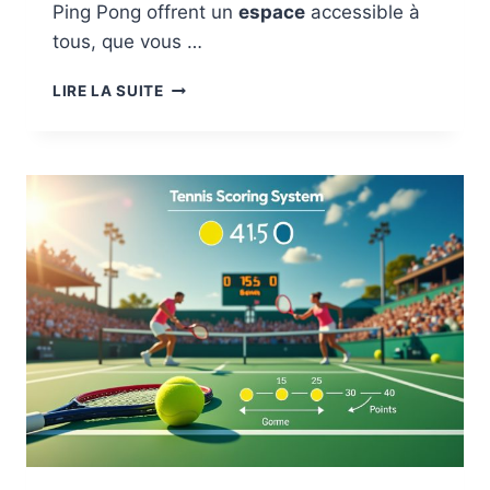
Ping Pong offrent un
espace
accessible à
tous, que vous …
LE
LIRE LA SUITE
CLUB
DE
PING
PONG
À
MARSEILLE
:
UN
ESPACE
DE
COMPÉTITION
ET
DE
LOISIRS