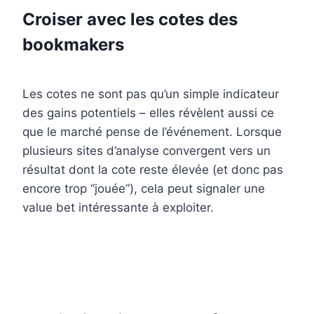
Croiser avec les cotes des
bookmakers
Les cotes ne sont pas qu’un simple indicateur
des gains potentiels – elles révèlent aussi ce
que le marché pense de l’événement. Lorsque
plusieurs sites d’analyse convergent vers un
résultat dont la cote reste élevée (et donc pas
encore trop “jouée”), cela peut signaler une
value bet intéressante à exploiter.