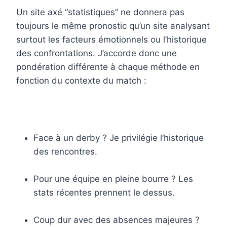
Un site axé “statistiques” ne donnera pas
toujours le même pronostic qu’un site analysant
surtout les facteurs émotionnels ou l’historique
des confrontations. J’accorde donc une
pondération différente à chaque méthode en
fonction du contexte du match :
Face à un derby ? Je privilégie l’historique
des rencontres.
Pour une équipe en pleine bourre ? Les
stats récentes prennent le dessus.
Coup dur avec des absences majeures ?