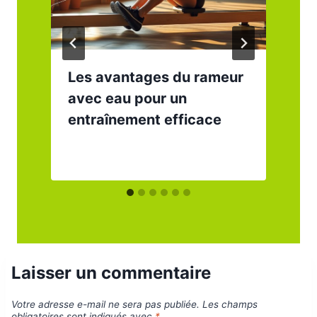
Les avantages du rameur
avec eau pour un
entraînement efficace
Laisser un commentaire
Votre adresse e-mail ne sera pas publiée.
Les champs
obligatoires sont indiqués avec
*