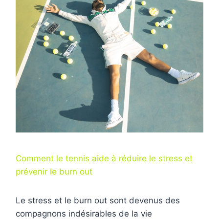
Comment le tennis aide à réduire le stress et
prévenir le burn out
Le stress et le burn out sont devenus des
compagnons indésirables de la vie