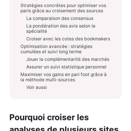
Stratégies concrètes pour optimiser vos
paris grâce au croisement des sources
La comparaison des consensus
La pondération des avis selon la
spécialité
Croiser avec les cotes des bookmakers
Optimisation avancée : stratégies
cumulées et suivi long terme
Jouer la complémentarité des marchés
Assurer un suivi statistique personnel
Maximiser vos gains en pari foot grâce à
la méthode multi-sources
Voir aussi
Pourquoi croiser les
analyses de plusieurs sites