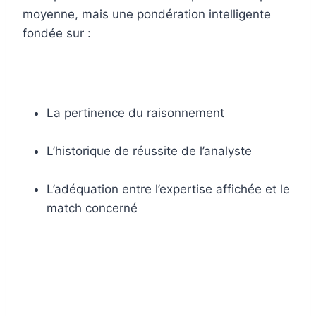
moyenne, mais une pondération intelligente
fondée sur :
La pertinence du raisonnement
L’historique de réussite de l’analyste
L’adéquation entre l’expertise affichée et le
match concerné