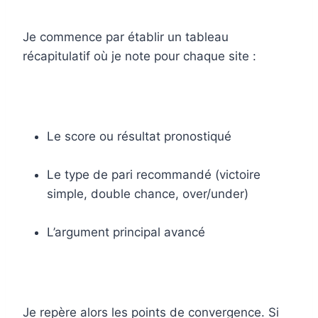
Je commence par établir un tableau
récapitulatif où je note pour chaque site :
Le score ou résultat pronostiqué
Le type de pari recommandé (victoire
simple, double chance, over/under)
L’argument principal avancé
Je repère alors les points de convergence. Si