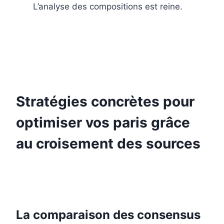
L’analyse des compositions est reine.
Stratégies concrètes pour
optimiser vos paris grâce
au croisement des sources
La comparaison des consensus