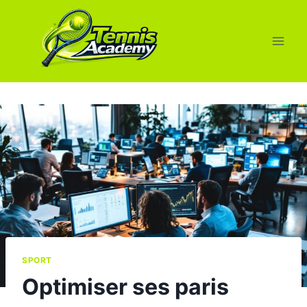
Aller
au
contenu
SPORT
Optimiser ses paris