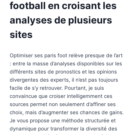
football en croisant les
analyses de plusieurs
sites
Optimiser ses paris foot relève presque de l’art
: entre la masse d’analyses disponibles sur les
différents sites de pronostics et les opinions
divergentes des experts, il n’est pas toujours
facile de s’y retrouver. Pourtant, je suis
convaincue que croiser intelligemment ces
sources permet non seulement d’affiner ses
choix, mais d’augmenter ses chances de gains.
Je vous propose une méthode structurée et
dynamique pour transformer la diversité des