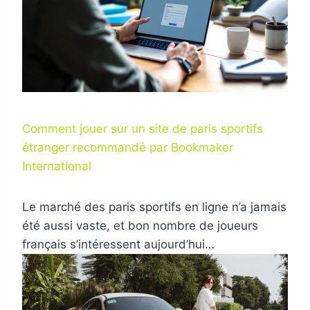
Comment jouer sur un site de paris sportifs
étranger recommandé par Bookmaker
International
Le marché des paris sportifs en ligne n’a jamais
été aussi vaste, et bon nombre de joueurs
français s’intéressent aujourd’hui…