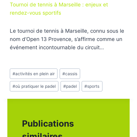
Tournoi de tennis à Marseille : enjeux et
rendez-vous sportifs
Le tournoi de tennis à Marseille, connu sous le
nom d’Open 13 Provence, s’affirme comme un
événement incontournable du circuit…
Étiquettes
#
activités en plein air
#
cassis
de
#
où pratiquer le padel
#
padel
#
sports
la
publication :
Publications
similaires