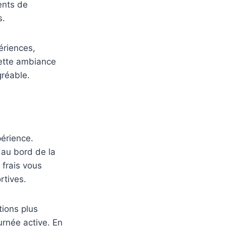
ents de
s.
ériences,
Cette ambiance
gréable.
périence.
 au bord de la
 frais vous
rtives.
tions plus
urnée active. En