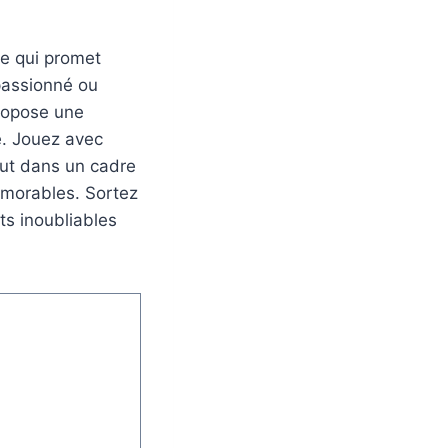
ve qui promet
passionné ou
ropose une
. Jouez avec
out dans un cadre
mémorables. Sortez
ts inoubliables