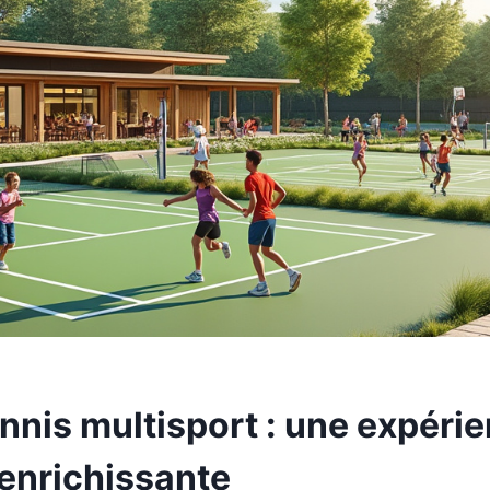
nnis multisport : une expéri
 enrichissante