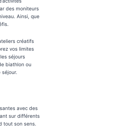
activités
r des moniteurs
niveau. Ainsi, que
fis.
eliers créatifs
orez vos limites
les séjours
de biathlon ou
 séjour.
ssantes avec des
nt sur différents
nd tout son sens.