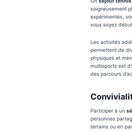
Un
séjour tennis
soigneusement pl
expérimentés, vou
vous soyez débuta
Les activités addi
permettent de dive
physiques et men
multisports est d
des parcours d’ac
Conviviali
Participer à un
sé
personnes partage
terrains ou en par