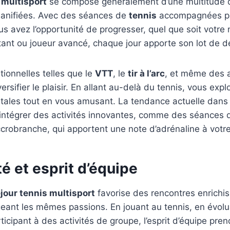
 multisport
se compose généralement d’une multitude d’
anifiées. Avec des séances de
tennis
accompagnées pa
s avez l’opportunité de progresser, quel que soit votre 
nt ou joueur avancé, chaque jour apporte son lot de dé
tionnelles telles que le
VTT
, le
tir à l’arc
, et même des at
rsifier le plaisir. En allant au-delà du tennis, vous expl
tales tout en vous amusant. La tendance actuelle dans 
’intégrer des activités innovantes, comme des séances 
crobranche, qui apportent une note d’adrénaline à votre
té et esprit d’équipe
jour tennis multisport
favorise des rencontres enrichi
ant les mêmes passions. En jouant au tennis, en évolua
ticipant à des activités de groupe, l’esprit d’équipe pre